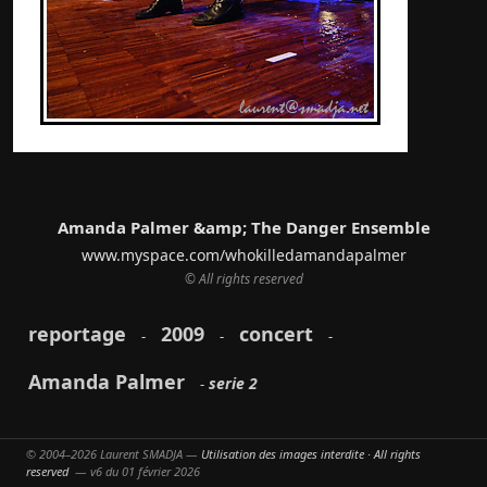
Amanda Palmer &amp; The Danger Ensemble
www.myspace.com/whokilledamandapalmer
© All rights reserved
reportage
2009
concert
-
-
-
Amanda Palmer
serie 2
-
© 2004–2026 Laurent SMADJA —
Utilisation des images interdite · All rights
Partager
reserved
— v6 du 01 février 2026